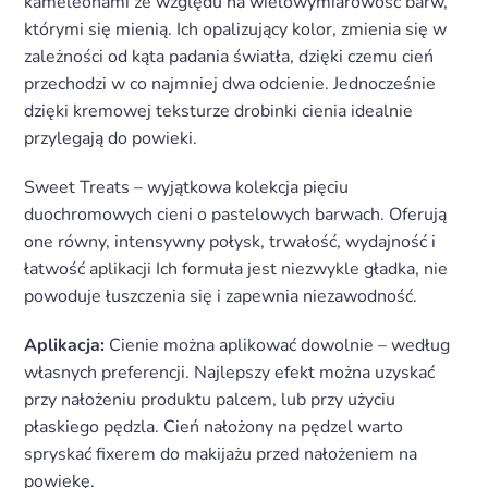
kameleonami ze względu na wielowymiarowość barw,
którymi się mienią. Ich opalizujący kolor, zmienia się w
zależności od kąta padania światła, dzięki czemu cień
przechodzi w co najmniej dwa odcienie. Jednocześnie
dzięki kremowej teksturze drobinki cienia idealnie
przylegają do powieki.
Sweet Treats – wyjątkowa kolekcja pięciu
duochromowych cieni o pastelowych barwach. Oferują
one równy, intensywny połysk, trwałość, wydajność i
łatwość aplikacji Ich formuła jest niezwykle gładka, nie
powoduje łuszczenia się i zapewnia niezawodność.
Aplikacja:
Cienie można aplikować dowolnie – według
własnych preferencji. Najlepszy efekt można uzyskać
przy nałożeniu produktu palcem, lub przy użyciu
płaskiego pędzla. Cień nałożony na pędzel warto
spryskać fixerem do makijażu przed nałożeniem na
powiekę.