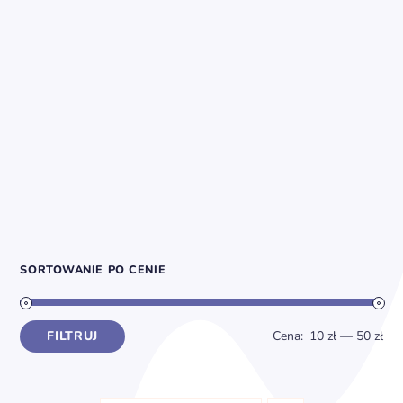
SORTOWANIE PO CENIE
FILTRUJ
Cena:
10 zł
—
50 zł
Cena
Cena
min
max