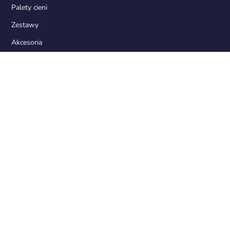
Palety cieni
Zestawy
Akcesoria
NASZE PRODUKTY
Palette design
Cienie matowe
Cienie duochromowe
Cienie foliowe
Paleta magnetyczna
Szpilka do wyciągania cieni z palet